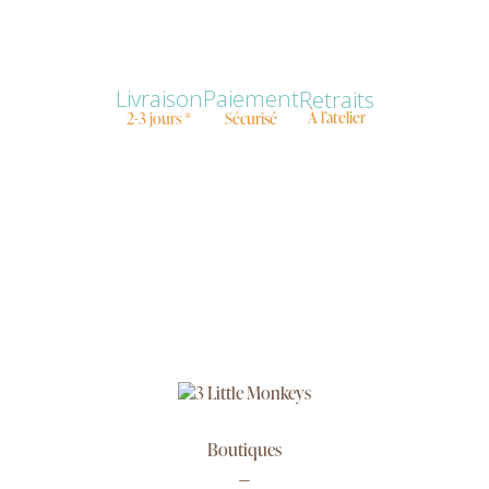
Livraison
Paiement
Retraits
À l’atelier
2-3 jours *
Sécurisé
Boutiques