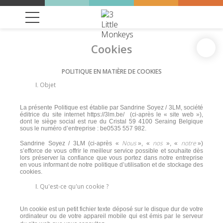
Cookies
POLITIQUE EN MATIÈRE DE COOKIES
Objet
La présente Politique est établie par Sandrine Soyez / 3LM, société
éditrice du site internet https://3lm.be/ (ci-après le « site web »),
dont le siège social est rue du Cristal 59 4100 Seraing Belgique
sous le numéro d’entreprise : be0535 557 982.
Nous
nos
notre
Sandrine Soyez / 3LM (ci-après «
», «
», «
»)
s’efforce de vous offrir le meilleur service possible et souhaite dès
lors préserver la confiance que vous portez dans notre entreprise
en vous informant de notre politique d’utilisation et de stockage des
cookies.
Qu'est-ce qu'un cookie ?
Un cookie est un petit fichier texte déposé sur le disque dur de votre
ordinateur ou de votre appareil mobile qui est émis par le serveur