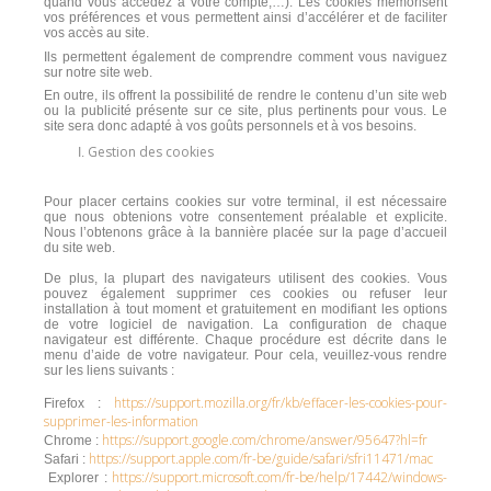
quand vous accédez à votre compte,…). Les cookies mémorisent
vos préférences et vous permettent ainsi d’accélérer et de faciliter
vos accès au site.
Ils permettent également de comprendre comment vous naviguez
sur notre site web.
En outre, ils offrent la possibilité de rendre le contenu d’un site web
ou la publicité présente sur ce site, plus pertinents pour vous. Le
site sera donc adapté à vos goûts personnels et à vos besoins.
Gestion des cookies
Pour placer certains cookies sur votre terminal, il est nécessaire
que nous obtenions votre consentement préalable et explicite.
Nous l’obtenons grâce à la bannière placée sur la page d’accueil
du site web.
De plus, la plupart des navigateurs utilisent des cookies. Vous
pouvez également supprimer ces cookies ou refuser leur
installation à tout moment et gratuitement en modifiant les options
de votre logiciel de navigation. La configuration de chaque
navigateur est différente. Chaque procédure est décrite dans le
menu d’aide de votre navigateur. Pour cela, veuillez-vous rendre
sur les liens suivants :
https://support.mozilla.org/fr/kb/effacer-les-cookies-pour-
Firefox :
supprimer-les-information
https://support.google.com/chrome/answer/95647?hl=fr
Chrome :
https://support.apple.com/fr-be/guide/safari/sfri11471/mac
Safari :
https://support.microsoft.com/fr-be/help/17442/windows-
Explorer :