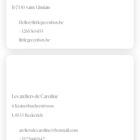
B-7330 Saint Ghislain
Hello@littlegreenbox;be
+3265363455
littlegreenbox.be
Les ateliers de Caroline
6 Kraizerbucherstrooss
L-8533 Beckerich
ateliersdecaroline@hotmail.com
+35226610142