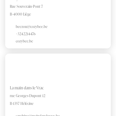
Rue Souverain-Pont 7
B-4000 Liège
beezou@cozybee.be
+3242214476
cozybee.be
La main dans le Vrac
rue Georges-Dupont 12
B-1357 Hélécine
sandrine@maindanslevrac.be