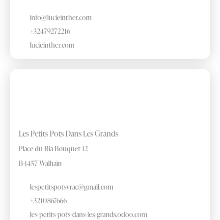
info@lucieinther.com
+32479272216
lucieinther.com
Les Petits Pots Dans Les Grands
Place du Bia Bouquet 12
B-1457 Walhain
lespetitspotsvrac@gmail.com
+3210867666
les-petits-pots-dans-les-grands.odoo.com