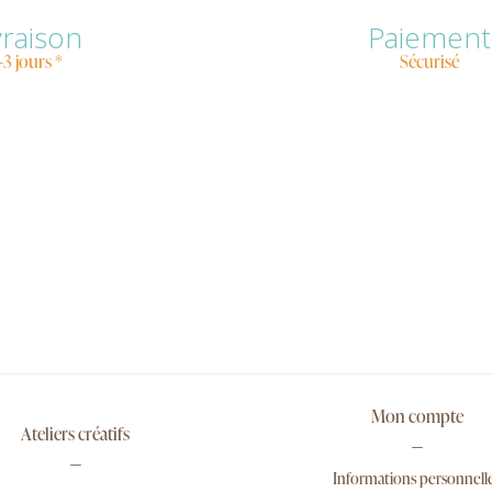
vraison
Paiement
-3 jours *
Sécurisé
Mon compte
Ateliers créatifs
Informations personnell