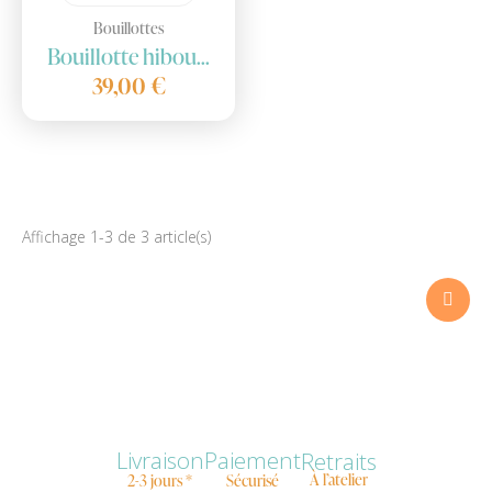
Bouillottes
Bouillotte hibou...
39,00 €
Affichage 1-3 de 3 article(s)

Livraison
Paiement
Retraits
À l’atelier
2-3 jours *
Sécurisé