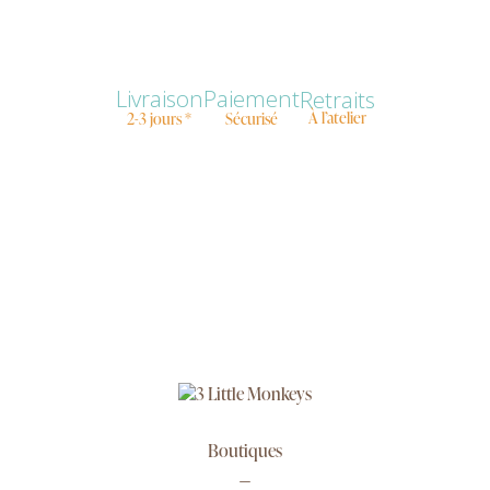
Livraison
Paiement
Retraits
À l’atelier
2-3 jours *
Sécurisé
Boutiques