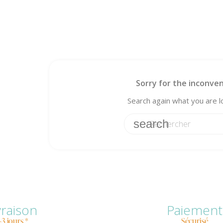
Sorry for the inconven
Search again what you are l
search
vraison
Paiement
-3 jours *
Sécurisé