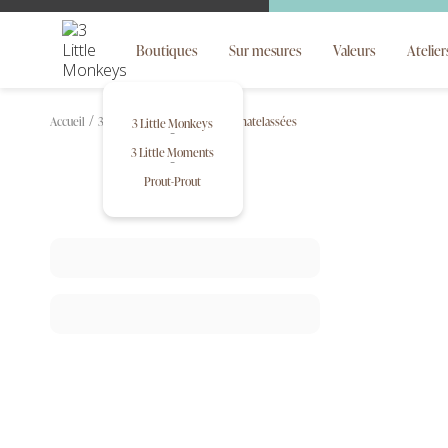
Boutiques
Sur mesures
Valeurs
Atelier
Accueil
3 Little Moments
trousses matelassées
3 Little Monkeys
3 Little Moments
Prout-Prout