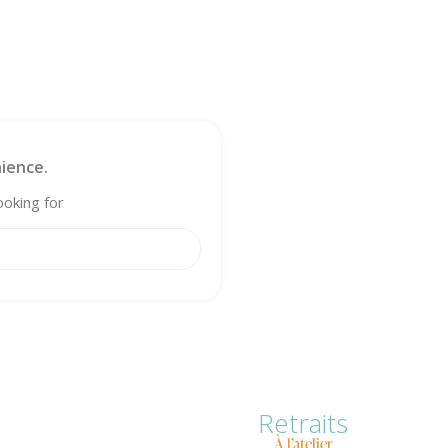
ience.
ooking for
Retraits
À l’atelier