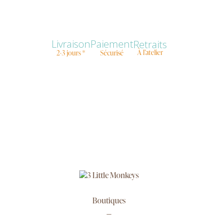
Livraison
Paiement
Retraits
À l’atelier
2-3 jours *
Sécurisé
Boutiques