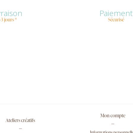
vraison
Paiement
-3 jours *
Sécurisé
Mon compte
Ateliers créatifs
Informations personnell