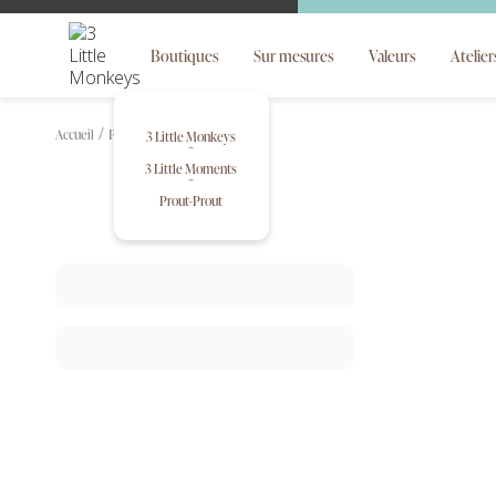
Boutiques
Sur mesures
Valeurs
Atelier
Accueil
Prout-Prout
stickers
3 Little Monkeys
3 Little Moments
Prout-Prout