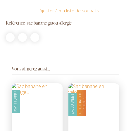
Ajouter à ma liste de souhaits
Référence
sac banane graou Allergic
Vous aimerez aussi...
EXCLU WEB !
R
U
P
T
U
R
D
E
S
T
O
C
EXCLU WEB !
E
K