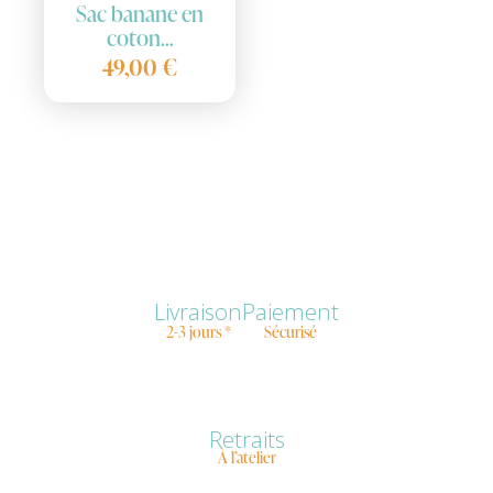
Sac banane en
coton...
49,00 €
Livraison
Paiement
2-3 jours *
Sécurisé
Retraits
À l’atelier