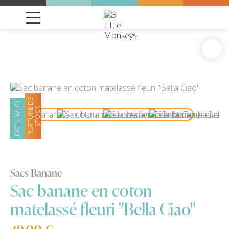
R
U
P
T
U
R
D
E
S
T
O
C
EXCLU WEB !
E
K
Sacs Banane
Sac banane en coton
matelassé fleuri "Bella Ciao"