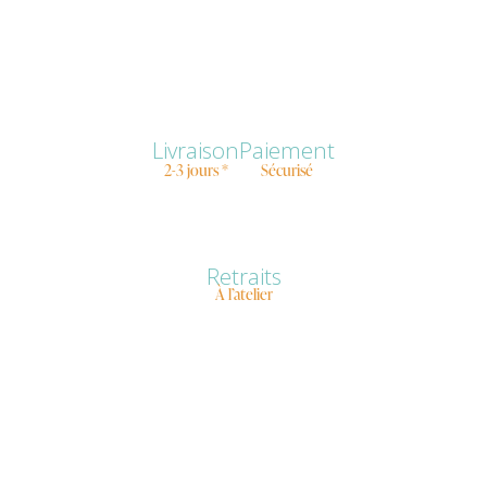
Livraison
Paiement
2-3 jours *
Sécurisé
Retraits
À l’atelier