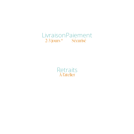
Livraison
Paiement
2-3 jours *
Sécurisé
Retraits
À l’atelier