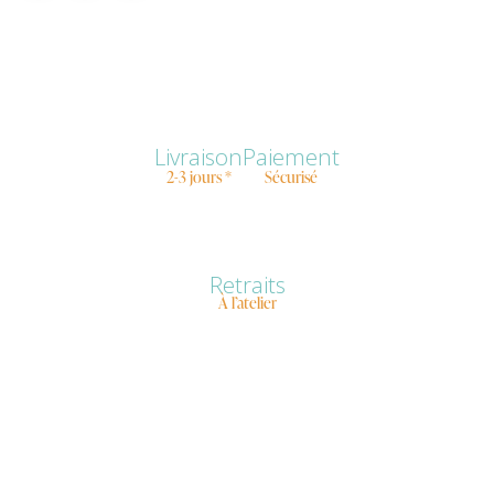
Livraison
Paiement
2-3 jours *
Sécurisé
Retraits
À l’atelier