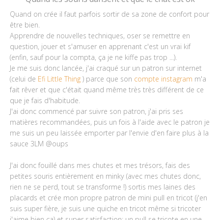
Quand on crée il faut parfois sortir de sa zone de confort pour
être bien.
Apprendre de nouvelles techniques, oser se remettre en
question, jouer et s'amuser en apprenant c'est un vrai kif
(enfin, sauf pour la compta, ça je ne kiffe pas trop ...).
Je me suis donc lancée, j'ai craqué sur un patron sur internet
(celui de
Efi Little Thing
) parce que son
compte instagram
m'a
fait rêver et que c'était quand même très très différent de ce
que je fais d'habitude.
J'ai donc commencé par suivre son patron, j'ai pris ses
matières recommandées, puis un fois à l'aide avec le patron je
me suis un peu laissée emporter par l'envie d'en faire plus à la
sauce 3LM @oups
J'ai donc fouillé dans mes chutes et mes trésors, fais des
petites souris entièrement en minky (avec mes chutes donc,
rien ne se perd, tout se transforme !) sortis mes laines des
placards et crée mon propre patron de mini pull en tricot (j'en
suis super fière, je suis une quiche en tricot même si tricoter
j'aime bien ça) et super satisfaction: un pull se tricote en une