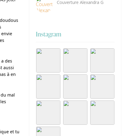
Couverture Alexandra G
s doudous 
 
Instagram
envie 
es 
 a des 
t aussi 
pas à en 
 du mal 
les 
que et tu 