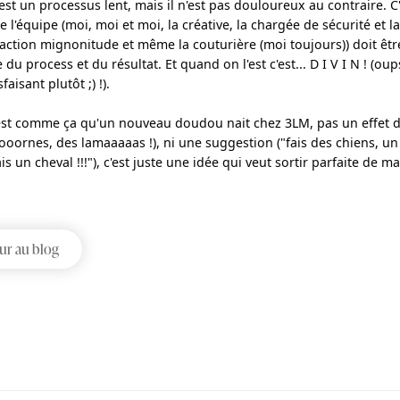
'est un processus lent, mais il n'est pas douloureux au contraire. C'e
e l'équipe (moi, moi et moi, la créative, la chargée de sécurité et l
faction mignonitude et même la couturière (moi toujours)) doit être
e du process et du résultat. Et quand on l'est c'est... D I V I N ! (oup
sfaisant plutôt ;) !).
'est comme ça qu'un nouveau doudou nait chez 3LM, pas un effet 
oooornes, des lamaaaaas !), ni une suggestion ("fais des chiens, un
is un cheval !!!"), c'est juste une idée qui veut sortir parfaite de ma
ur au blog