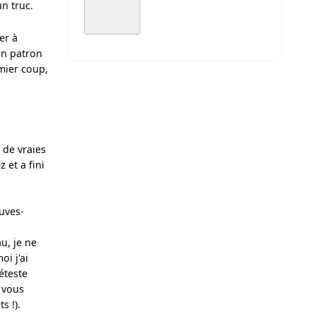
un truc.
r à 
on patron 
mier coup, 
de vraies 
et a fini 
auves-
, je ne 
i j'ai 
teste 
vous 
s !).