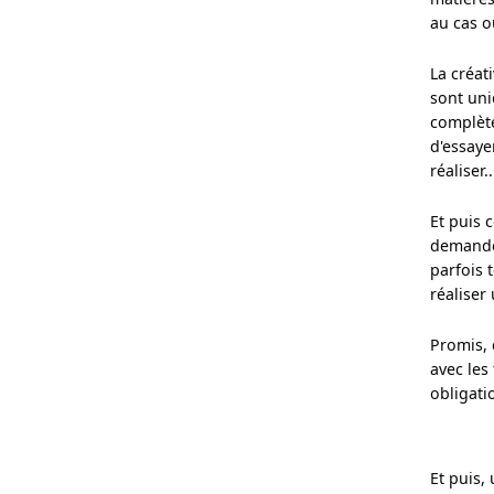
au cas ou
La créat
sont uni
complète
d'essaye
réaliser..
Et puis c
demandes 
parfois 
réaliser
Promis, 
avec les
obligati
Et puis,