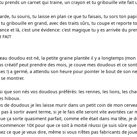
 tu prends un carnet qui traine, un crayon et tu gribouille vite fait 
arde, tu souris, tu laisse en plan ce que tu faisais, tu sors ton papie
 tu gribouille en grand, avec des traits sûrs, tu coupe et reporte t
 lance et là, c'est une évidence: c'est magique tu y es arrivée du pre
R FAIT
au doudou est né, la petite graine plantée il y a longtemps (mon 
s créatif peut prendre des mois, je couve mes doudous et ce sont 
es !) a germé, a attendu son heure pour pointer le bout de son nez 
 se montrer.
nsi que son nés vos doudous préférés: les rennes, les lions, les ch
les hiboux.
s de doudous je les laisse murir dans un petit coin de mon cerveau
 pas à sortir avant terme, si je le fais elle seront vite avortées car mo
ue ça sorte quasiment parfait, comme elle était dans ma tête, je dé
ecommencer 10X pour que ce soit à moitié réussi (je suis sûre que 
z ce que je veux dire, même si vous n'êtes pas fabricants de jouet