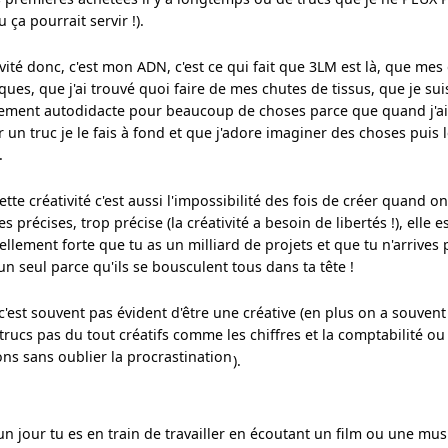
 ça pourrait servir !).
ivité donc, c'est mon ADN, c'est ce qui fait que 3LM est là, que me
ques, que j'ai trouvé quoi faire de mes chutes de tissus, que je suis
ment autodidacte pour beaucoup de choses parce que quand j'ai 
r un truc je le fais à fond et que j'adore imaginer des choses puis l
.
ette créativité c'est aussi l'impossibilité des fois de créer quand on
précises, trop précise (la créativité a besoin de libertés !), elle es
tellement forte que tu as un milliard de projets et que tu n'arrives 
 un seul parce qu'ils se bousculent tous dans ta tête !
c'est souvent pas évident d'être une créative (en plus on a souvent
 trucs pas du tout créatifs comme les chiffres et la comptabilité ou 
ons sans oublier la procrastination
).
 un jour tu es en train de travailler en écoutant un film ou une musi