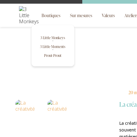
Boutiques
Sur mesures
Valeurs
Atelier
3 Little Monkeys
3 Little Moments
Prout-Prout
20 m
La créa
La créati
souvent 
matières