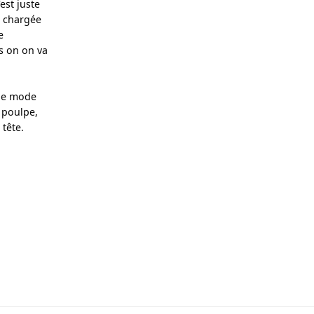
st juste 
a chargée 
 
s on on va 
de mode 
 poulpe, 
 tête.