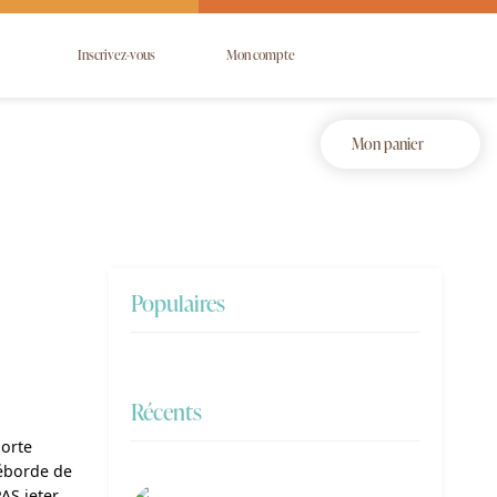
Inscrivez-vous
Mon compte
Mon panier
Populaires
Récents
orte 
éborde de 
S jeter 