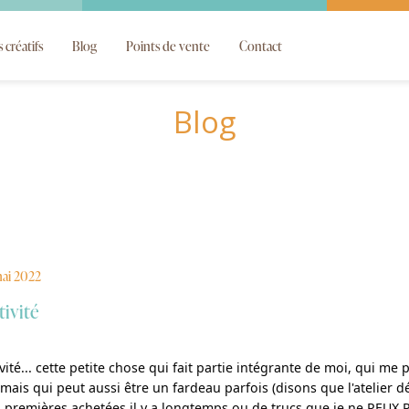
s créatifs
Blog
Points de vente
Contact
Blog
ai 2022
tivité
vité... cette petite chose qui fait partie intégrante de moi, qui me p
mais qui peut aussi être un fardeau parfois (disons que l'atelier d
 premières achetées il y a longtemps ou de trucs que je ne PEUX PA