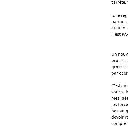
t'arrête,
tu le reg
patrons,
et tu te
il est PA
Un nouve
processu
grossess
par oser
C'est ai
souris, 
Mes idée
les force
besoin q
devoir r
comprene