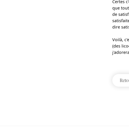
Certes c
que tout
de satis
satisfait
dire sati
Voilà, c
(des lic
j'adorera
Reto