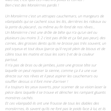
Ben c'est des Monskrrres pardis !
Un Monskrrre c'est un attrapes cauchemars, un mangeurs de
vilainpabôs qui se cachent sous les lits, derrières les rideaux ou
la porte du placard , ou même au fin fond de nos rêves...
Un Monskrrre c'est une drôle de bête qui n'a qu'un œil ou
plusieurs (au moins 3. 2 c'est pas drôle et ça fait pas peur), des
cornes, des grosses dents qu'ils ne brosse pas très souvent, un
poil soyeux et tout doux (parce qu'il reçoit plein de bisous et de
câlins tous les matins et tous les soirs !) et de la couleur
partout.
Il n'a pas de bras ou de jambes, juste une grosse tête sur
laquelle on peut reposer la sienne, comme ça il a une vue
directe sur nos rêves et il peut aspirer les cauchemars ou
souffler dessus si il font mine d'arriver !
Il a toujours les yeux ouverts, pour scanner de sa vision laser la
pièce dans laquelle il se trouve et dénicher les rampant gluants
monstres cachés.
Et ces vilainpabô ils ont une frousse de tous les diables des
monskrrres, ils savent qu'ils ne font pas le poids face à lui, et ils