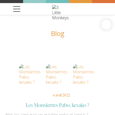
Blog
6 avril 2022
Les Monskrrres Pabo, kesako ?
Mais oui, c'est quoi ces machins poilus et cornus ?