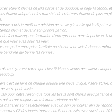
res étaient pleines de jolis tissus et de doudous, la page Facebook ét
ous étaient adoptés et les marchés de créateurs étaient de plus en pl
s.
ndrine a pris la meilleure décision de sa vie (c'est elle qui le dit) et a v
 temps plein et devenir son propre patron.
petits à la maison, une formation d'entrepreneur dans la poche et 3LM
e que vous avez sous les yeux.
nc une petite entreprise familiale où chacun a un avis à donner, même 
que Sandrine qui tienne les rennes !
us dis tout ça c'est parce que chez 3LM nous avons des valeurs auquel
eaucoup.
ère c'est de faire de chaque doudou une pièce unique, il sera VOTRE 
 de votre petit voisin.
aussi pour cette raison que tous les tissus sont choisis avec patience et
us qui seront toujours au minimum œkotex ou bio.
os matières sont sélectionnées avec un soin particulier afin de répon
es normes CE des jouets (normes qu'ils ont passés avec succès en 201