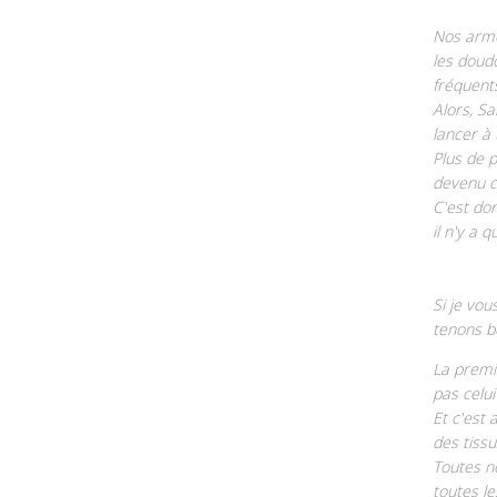
Nos armoi
les doud
fréquent
Alors, Sa
lancer à
Plus de 
devenu c
C'est do
il n'y a 
Si je vo
tenons b
La premi
pas celui
Et c'est 
des tiss
Toutes n
toutes l