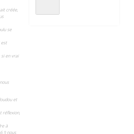
ait créée,
us
oulu se
 est
si en vrai
 nous
doudou et
 réflexion,
dre à
6 !) nous