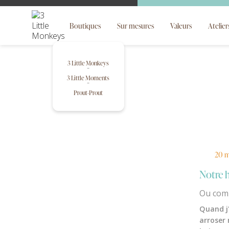
Boutiques
Sur mesures
Valeurs
Atelier
3 Little Monkeys
3 Little Moments
Prout-Prout
20 m
Notre h
Ou comm
Quand j'
arroser 