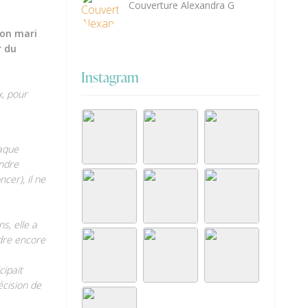
Couverture Alexandra G
mon mari
r du
Instagram
x, pour
haque
endre
cer), il ne
s, elle a
udre encore
cipait
écision de