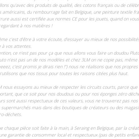
llons qu'avec des produits de qualité, des cotons français ou de célèb
 américains, du rembourrage fait en Belgique, une peinture textile fran
rure aussi est certifiée aux normes CE pour les jouets, quand on vous
 regardant à nos matières !
ème c'est d'être à votre écoute, d'essayer au mieux de nos possibilité
 à vos attentes.
ention, ce n'est pas pour ça que nous allons vous faire un doudou Plut
Pluto n'est pas un de nos modèles et chez 3LM on ne copie pas, même
eeeeez, c'est promis je dirais rien !") nous ne réalisons que nos propre
'utilisons que nos tissus pour toutes les raisons citées plus haut.
 nous essayons au mieux de respecter les circuits courts, parce que 
portant, que ce soit pour nos doudous ou pour nos éponges zéro déche
rs sont aussi respectueux de ces valeurs, vous ne trouverez pas nos 
 supermarchés mais dans des boutiques de créateurs ou des magasi
ro-déchets.
ue chaque pièce soit faite à la main, à Seraing en Belgique, par la créat
une garantie de consommer local et respectueux (pas de petits enfant