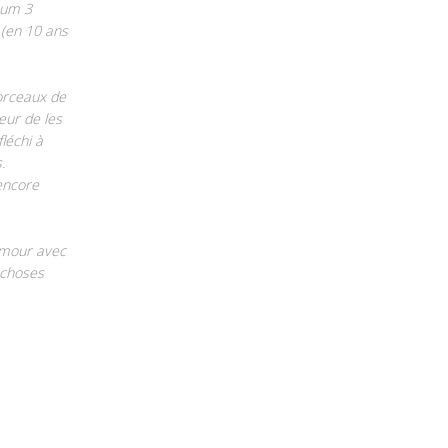
mum 3
 (en 10 ans
orceaux de
œur de les
léchi à
.
 encore
amour avec
s choses