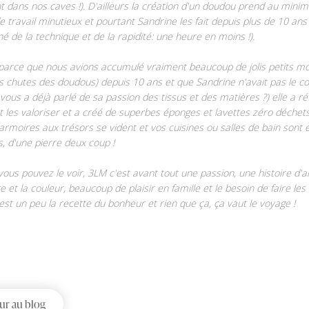
nt dans nos caves !). D'ailleurs la création d'un doudou prend au mini
 travail minutieux et pourtant Sandrine les fait depuis plus de 10 ans
é de la technique et de la rapidité: une heure en moins !).
, parce que nous avions accumulé vraiment beaucoup de jolis petits m
les chutes des doudous) depuis 10 ans et que Sandrine n'avait pas le c
 vous a déjà parlé de sa passion des tissus et des matières ?) elle a réf
les valoriser et a créé de superbes éponges et lavettes zéro déchets
 armoires aux trésors se vident et vos cuisines ou salles de bain sont
es, d'une pierre deux coup !
us pouvez le voir, 3LM c'est avant tout une passion, une histoire d'
e et la couleur, beaucoup de plaisir en famille et le besoin de faire le
'est un peu la recette du bonheur et rien que ça, ça vaut le voyage !
ur au blog