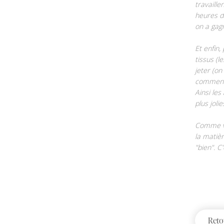
travaille
heures de
on a gagn
Et enfin
tissus (
jeter (on
comment 
Ainsi les
plus joli
Comme vo
la matièr
"bien". C
Reto