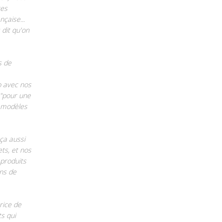
res
çaise...
 dit qu'on
s de
o avec nos
 "pour une
s modèles
ça aussi
ts, et nos
produits
ns de
rice de
s qui