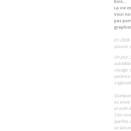
bois...
La vie e
Voici no
pas pom
graphism
En 2008 S
pouvoir s
Un jour,
autodidac
voyage, c
patience 
s'agissai
Quelques
eu envie 
et enfin
S'en sont
(parfois 
se lancer