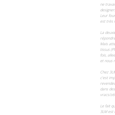
ne travai
designers
Leur four
est très
La deuxi
répondre
Mais att
tissus (
fois, all
et nous n
Chez 3LM
c'est im
revendeu
dans des
vracs/zé
Le fait q
3LM est 