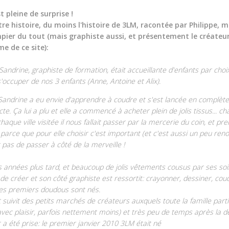
st pleine de surprise !
tre histoire, du moins l'histoire de 3LM, racontée par Philippe, 
pier du tout (mais graphiste aussi, et présentement le créateu
e de ce site):
andrine, graphiste de formation, était accueillante d'enfants par choi
'occuper de nos 3 enfants (Anne, Antoine et Alix).
 Sandrine a eu envie d'apprendre à coudre et s'est lancée en complète
te. Ça lui a plu et elle a commencé à acheter plein de jolis tissus... c
haque ville visitée il nous fallait passer par la mercerie du coin, et pr
parce que pour elle choisir c'est important (et c'est aussi un peu renon
t pas de passer à côté de la merveille !
 années plus tard, et beaucoup de jolis vêtements cousus par ses soin
de créer et son côté graphiste est ressortit: crayonner, dessiner, co
 les premiers doudous sont nés.
 suivit des petits marchés de créateurs auxquels toute la famille parti
avec plaisir, parfois nettement moins) et très peu de temps après la d
 a été prise: le premier janvier 2010 3LM était né